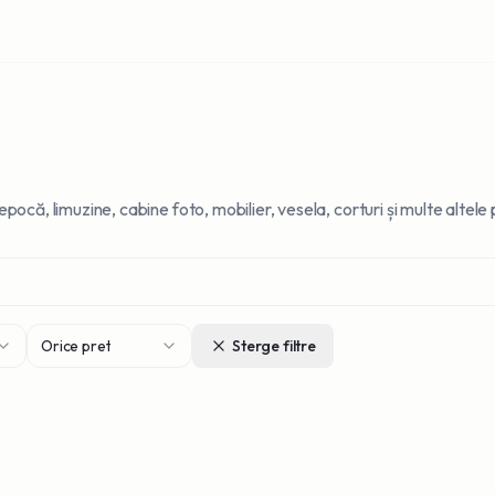
epocă, limuzine, cabine foto, mobilier, vesela, corturi și multe altel
Orice pret
Sterge filtre