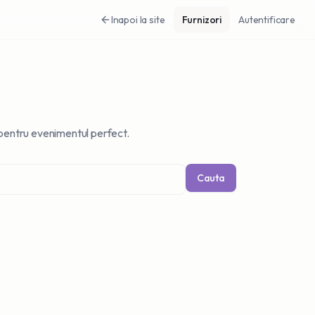
Inapoi la site
Furnizori
Autentificare
e pentru evenimentul perfect.
Cauta