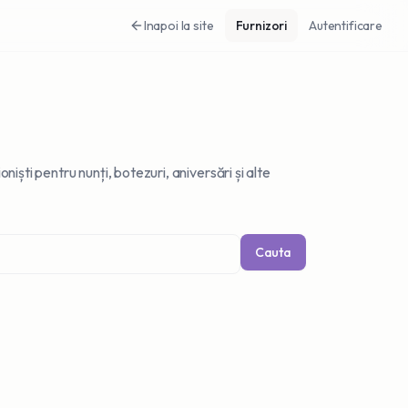
Inapoi la site
Furnizori
Autentificare
ști pentru nunți, botezuri, aniversări și alte
Cauta