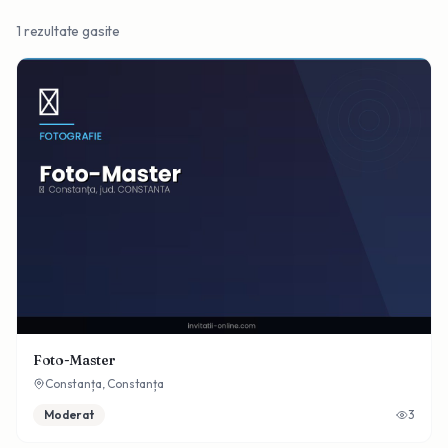
1
rezultate gasite
Foto-Master
Constanța,
Constanța
Moderat
3