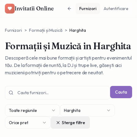
Invitatii Online
Furnizori
Autentificare
Furnizori
>
Formații și Muzică
>
Harghita
Formații și Muzică
in Harghita
Descoperă cele mai bune formații și artiști pentru evenimentul
tău. De la formații de nuntă, la DJ și trupe live, găsești aici
muzicienii potriviți pentru o petrecere de neuitat.
Cauta
Toate regiunile
Harghita
Orice pret
Sterge filtre