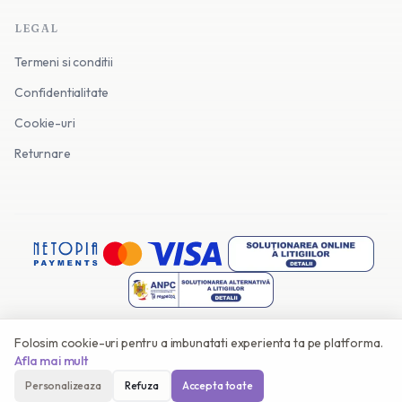
LEGAL
Termeni si conditii
Confidentialitate
Cookie-uri
Returnare
Folosim cookie-uri pentru a imbunatati experienta ta pe platforma.
©
2026
Invitatii Online. Toate drepturile rezervate.
Afla mai mult
Facut cu
in Romania
Personalizeaza
Refuza
Accepta toate