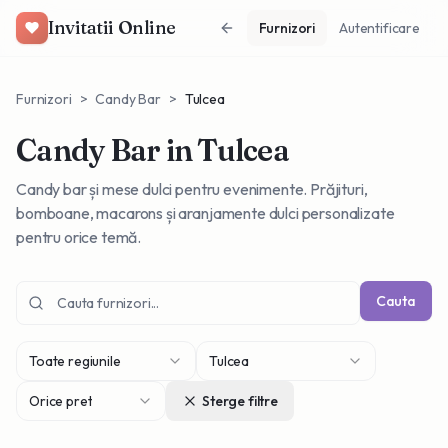
Invitatii Online
Furnizori
Autentificare
Furnizori
>
Candy Bar
>
Tulcea
Candy Bar
in Tulcea
Candy bar și mese dulci pentru evenimente. Prăjituri,
bomboane, macarons și aranjamente dulci personalizate
pentru orice temă.
Cauta
Toate regiunile
Tulcea
Orice pret
Sterge filtre