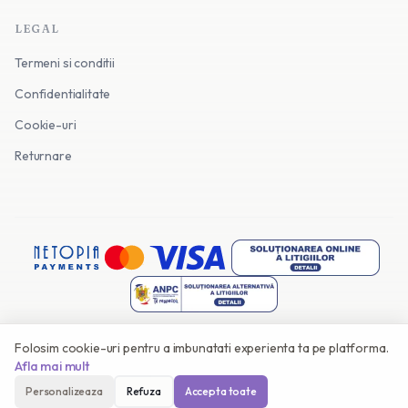
LEGAL
Termeni si conditii
Confidentialitate
Cookie-uri
Returnare
Folosim cookie-uri pentru a imbunatati experienta ta pe platforma.
©
2026
Invitatii Online. Toate drepturile rezervate.
Afla mai mult
Facut cu
in Romania
Personalizeaza
Refuza
Accepta toate