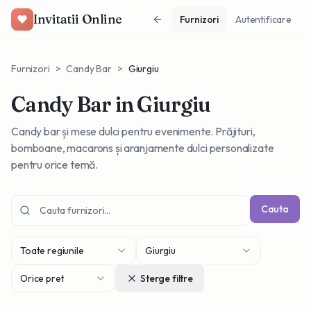
Invitatii Online
Furnizori
Autentificare
Furnizori
>
Candy Bar
>
Giurgiu
Candy Bar
in Giurgiu
Candy bar și mese dulci pentru evenimente. Prăjituri,
bomboane, macarons și aranjamente dulci personalizate
pentru orice temă.
Cauta
Toate regiunile
Giurgiu
Orice pret
Sterge filtre