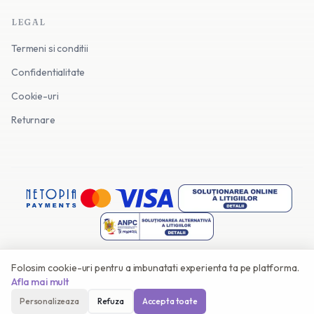
LEGAL
Termeni si conditii
Confidentialitate
Cookie-uri
Returnare
Folosim cookie-uri pentru a imbunatati experienta ta pe platforma.
©
2026
Invitatii Online. Toate drepturile rezervate.
Afla mai mult
Facut cu
in Romania
Personalizeaza
Refuza
Accepta toate