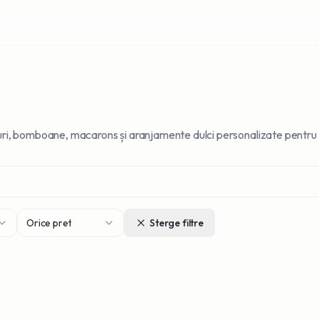
uri, bomboane, macarons și aranjamente dulci personalizate pentru
Orice pret
Sterge filtre