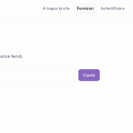
Inapoi la site
Furnizori
Autentificare
 orice temă.
Cauta