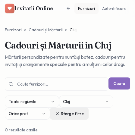
Invitatii Online
Furnizori
Autentificare
Furnizori
>
Cadouri și Mărturii
>
Cluj
Cadouri și Mărturii
in Cluj
Mărturii personalizate pentru nuntă și botez, cadouri pentru
invitați și aranjamente speciale pentru a mulțumi celor dragi.
Cauta
Toate regiunile
Cluj
Orice pret
Sterge filtre
0
rezultate gasite