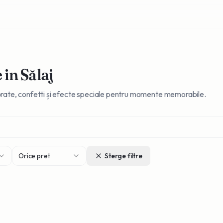
e
in Sălaj
olorate, confetti și efecte speciale pentru momente memorabile.
Orice pret
Sterge filtre