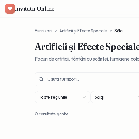
Invitatii Online
Furnizori
>
Artificii și Efecte Speciale
>
Sălaj
Artificii și Efecte Special
Focuri de artificii, fântâni cu scântei, fumigene c
Toate regiunile
Sălaj
0
rezultate gasite