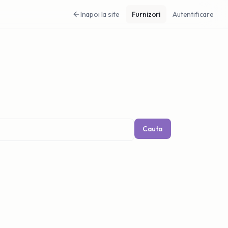
Inapoi la site
Furnizori
Autentificare
Cauta