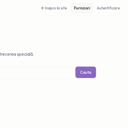
Inapoi la site
Furnizori
Autentificare
etrecerea specială.
Cauta