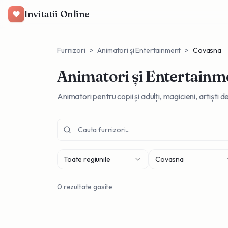
Invitatii Online
Furnizori
>
Animatori și Entertainment
>
Covasna
Animatori și Entertainm
Animatori pentru copii și adulți, magicieni, artiști
Toate regiunile
Covasna
0
rezultate gasite