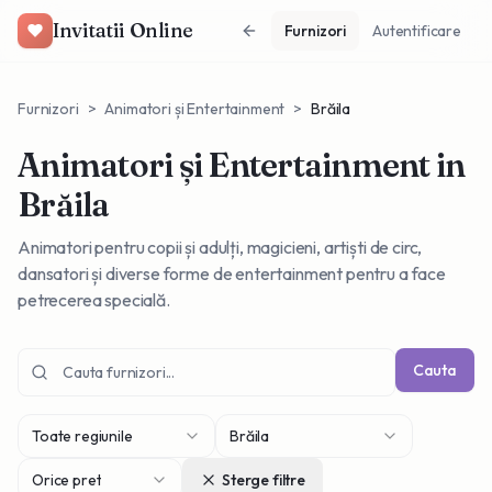
Invitatii Online
Furnizori
Autentificare
Furnizori
>
Animatori și Entertainment
>
Brăila
Animatori și Entertainment
in
Brăila
Animatori pentru copii și adulți, magicieni, artiști de circ,
dansatori și diverse forme de entertainment pentru a face
petrecerea specială.
Cauta
Toate regiunile
Brăila
Orice pret
Sterge filtre